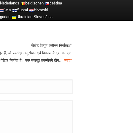
Nederlands
belgischen
čeština
ไทย
Suomi
Hrvatski
garian
Ukrainian
Slovenčina
रोबोट वैक्यूम क्लीनर निर्माताओं
 हैं, जो स्वतंत्र अनुसंधान एवं विकास केंद्र, की एक
ी पेशेवर निर्माता है। एक मजबूत तकनीकी टीम...
ज्यादा