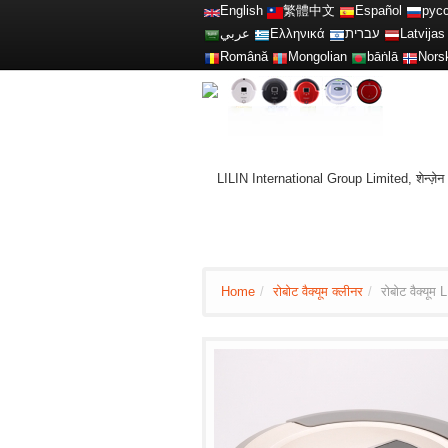
English
繁體中文
Español
рус
عربي
Ελληνικά
עברית
Latvijas
Română
Mongolian
bāṅlā
Nors
LILIN International Group Limited, शेन्ज़ेन और 
Home
/
रोबोट वैक्यूम क्लीनर
/
रोबोट वैक्यूम