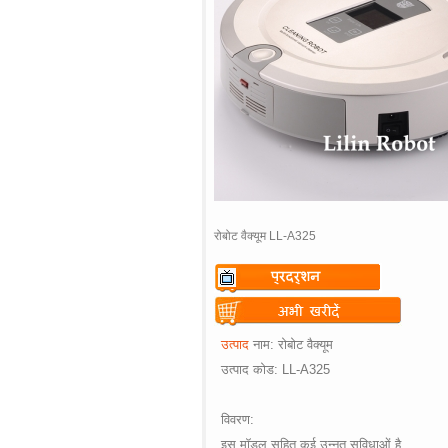
रोबोट वैक्यूम LL-A325
Warning
: Undefined variable
$vii_demo_video_text in
Warning
: Undefined variable
उत्पाद
नाम
:
रोबोट वैक्यूम
/web/m.liectroux-
$vii_buy_now_text in
उत्पाद
कोड
:
LL-A325
global.com/includes/templates/theme
/web/m.liectroux-
on line
35
global.com/includes/templates/theme
विवरण
:
on line
42
इस
मॉडल
सहित
कई
उन्नत
सुविधाओं
है