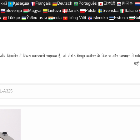
ский
Қазақша
Français
Deutsch
Português
日本語
한국어
Slovenija
Magyar
Lietuva
Dansk
Polski
Svenska
Italiano
k
Türkçe
Ўзбек тили
india
Tiếng Việt
íslenska
Estonia
Bul
ज़ियामेन में स्थित कारखानों सहायक है, जो रोबोट वैक्यूम क्लीनर के विकास और उत्पादन में माहिर
बड़
 LL-A325