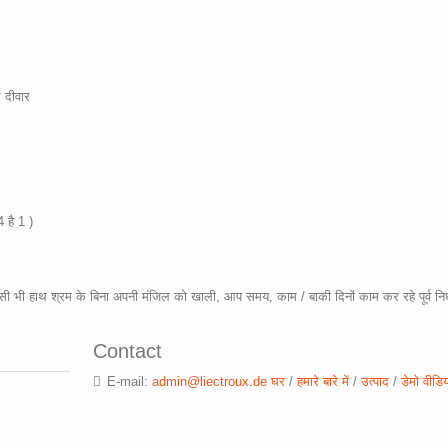
ल
दीवार
4
है
1 )
सी
भी
हाथ
श्रम
के
बिना
अपनी
मंजिल
को
खाली
,
आप
समय
,
काम
/
बाकी
दिनों
काम
कर
रहे
पूर्व
निर
Contact
E-mail:
admin@liectroux.de
घर
/
हमारे बारे में
/
उत्पाद
/
डेमो वीडिय