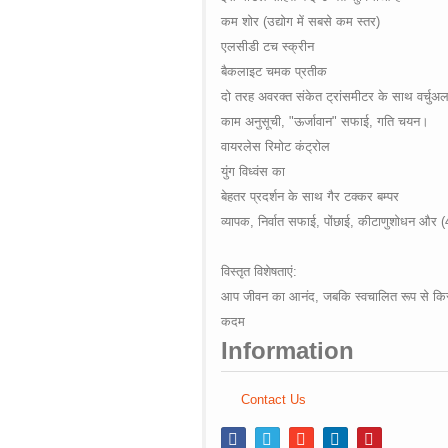
कम
शोर
(
उद्योग
में
सबसे
कम
स्तर
)
एलसीडी
टच
स्क्रीन
बैकलाइट
चमक
प्रतीक
दो
तरह
अवरक्त
संकेत
ट्रांसमीटर
के
साथ
वर्चुअ
काम
अनुसूची
, "
ऊर्जावान
"
सफाई
,
गति
चयन।
वायरलेस
रिमोट
कंट्रोल
युंग
विध्वंस
का
बेहतर
प्रदर्शन
के
साथ
गैर
टक्कर
बम्पर
व्यापक
,
निर्वात
सफाई
,
पोंछाई
,
कीटाणुशोधन
और
(
विस्तृत
विशेषताएं
:
आप
जीवन
का
आनंद
,
जबकि
स्वचालित
रूप
से
कि
कदम
Information
Contact Us