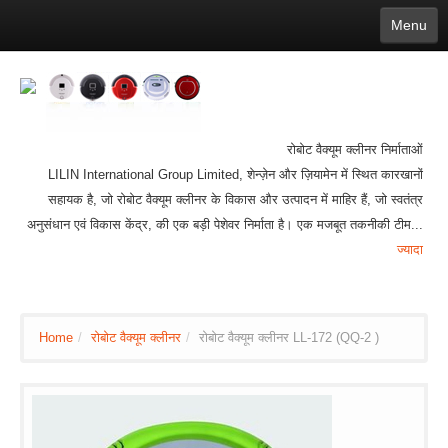
Menu
English
繁體中文
Español
русский
Қазақша
Français
Deutsch
Português
日本語
한국어
Nederlands
belgischen
čeština
عربي
Ελληνικά
עברית
Latvijas
Slovenija
Magyar
Lietuva
Dansk
Polski
Svenska
Italiano
ไทย
रोबोट वैक्यूम क्लीनर निर्माताओं
Suomi
Hrvatski
Română
Mongolian
bāṅlā
Norsk
Türkçe
LILIN International Group Limited, शेन्ज़ेन और ज़ियामेन में स्थित कारखानों
Ўзбек тили
india
Tiếng Việt
íslenska
सहायक है, जो रोबोट वैक्यूम क्लीनर के विकास और उत्पादन में माहिर हैं, जो स्वतंत्र
Estonia
Bulgarian
Ukrainian
Slovenčina
अनुसंधान एवं विकास केंद्र, की एक बड़ी पेशेवर निर्माता है। एक मजबूत तकनीकी टीम...
ज्यादा
Home
/
रोबोट वैक्यूम क्लीनर
/
रोबोट वैक्यूम क्लीनर LL-172 (QQ-2 )