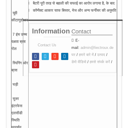
l
बैटरी
पूरी
तरह
से
बहाली
की
सफाई
का
आरोप
लगाया
है
,
के
बाद
l
कॉम्पैक्ट
आकार
साफ
बिस्तर
,
मेज
और
अन्य
फर्नीचर
की
अनुमति
यूवी
कीटाणुशोधन
Information
Contact
7
इंच
उच्च
E-
दक्षता
ब्रश
Contact Us
mail:
admin@liectroux.de
रोल
घर
/
हमारे बारे में
/
उत्पाद
/
डेमो वीडियो
/
हमसे संपर्क करें
/
स्पिनिंग
ओर
ब्रश
घड़ी
यूजर
इंटरफेस
एलसीडी
स्थिति
प्रदर्शन