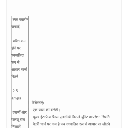
on line
35
global.com/includes/templates/theme100/templates/tpl_product_in
on line
42
स्वत
कालीन
सफाई
शक्ति
कम
होने
पर
स्वचालित
रूप
से
आधार
चार्ज
रिटर्न
2.5
amps
l
विशेषताएं
:
l
एक
साल
की
वारंटी।
एलर्जी
और
l
यूजर
इंटरफेस
पैनल
एलसीडी
डिस्प्ले
यूनिट
आपरेशन
स्थिति
पालतू
बाल
l
बैटरी
चार्ज
पर
कम
है
जब
स्वचालित
रूप
से
आधार
पर
लौटने
निकालें