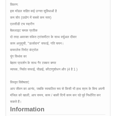
on line
35
global.com/includes/templates/theme100/templates/tpl_product_in
विवरण
:
on line
42
इस
मॉडल
सहित
कई
उन्नत
सुविधाओं
है
कम
शोर
(
उद्योग
में
सबसे
कम
स्तर
)
एलसीडी
टच
स्क्रीन
बैकलाइट
चमक
प्रतीक
दो
तरह
अवरक्त
संकेत
ट्रांसमीटर
के
साथ
वर्चुअल
दीवार
काम
अनुसूची
, "
ऊर्जावान
"
सफाई
,
गति
चयन।
वायरलेस
रिमोट
कंट्रोल
युंग
विध्वंस
का
बेहतर
प्रदर्शन
के
साथ
गैर
टक्कर
बम्पर
व्यापक
,
निर्वात
सफाई
,
पोंछाई
,
कीटाणुशोधन
और
(4
है
1 )
विस्तृत
विशेषताएं
:
आप
जीवन
का
आनंद
,
जबकि
स्वचालित
रूप
से
किसी
भी
हाथ
श्रम
के
बिना
अपनी
मंजिल
को
खाली
,
आप
समय
,
काम
/
बाकी
दिनों
काम
कर
रहे
पूर्व
निर्धारित
कर
सकते
हैं।
Information