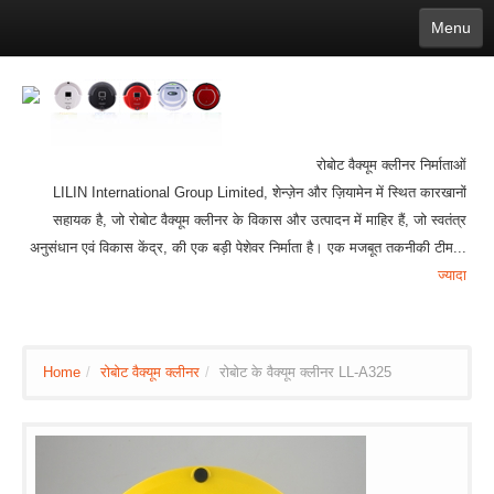
Menu
English
繁體中文
Español
русский
Қазақша
Français
Deutsch
Português
日本語
한국어
Nederlands
belgischen
čeština
عربي
Ελληνικά
עברית
Latvijas
Slovenija
Magyar
Lietuva
Dansk
Polski
Svenska
Italiano
ไทย
रोबोट वैक्यूम क्लीनर निर्माताओं
Suomi
Hrvatski
Română
Mongolian
bāṅlā
Norsk
LILIN International Group Limited, शेन्ज़ेन और ज़ियामेन में स्थित कारखानों
Türkçe
Ўзбек тили
india
सहायक है, जो रोबोट वैक्यूम क्लीनर के विकास और उत्पादन में माहिर हैं, जो स्वतंत्र
Tiếng Việt
íslenska
अनुसंधान एवं विकास केंद्र, की एक बड़ी पेशेवर निर्माता है। एक मजबूत तकनीकी टीम...
Estonia
Bulgarian
Ukrainian
Slovenčina
ज्यादा
Home
/
रोबोट वैक्यूम क्लीनर
/
रोबोट के वैक्यूम क्लीनर LL-A325